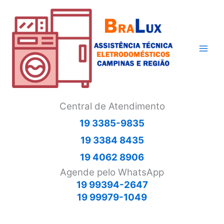
Ir
para
o
conteúdo
Central de Atendimento
19 3385-9835
19 3384 8435
19 4062 8906
Agende pelo WhatsApp
19 99394-2647
19 99979-1049