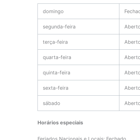
domingo
Fecha
segunda-feira
Abert
terça-feira
Abert
quarta-feira
Abert
quinta-feira
Abert
sexta-feira
Abert
sábado
Abert
Horários especiais
Feriados Nacionais e Locais: Fechado