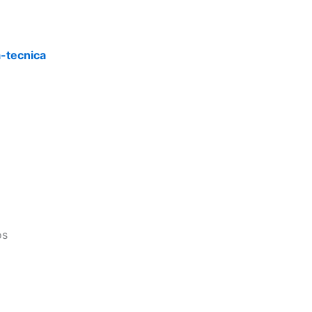
a-tecnica
os