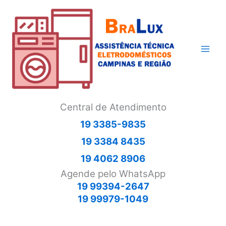
Ir
para
o
conteúdo
Central de Atendimento
19 3385-9835
19 3384 8435
19 4062 8906
Agende pelo WhatsApp
19 99394-2647
19 99979-1049