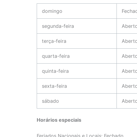
domingo
Fecha
segunda-feira
Abert
terça-feira
Abert
quarta-feira
Abert
quinta-feira
Abert
sexta-feira
Abert
sábado
Abert
Horários especiais
Feriados Nacionais e Locais: Fechado