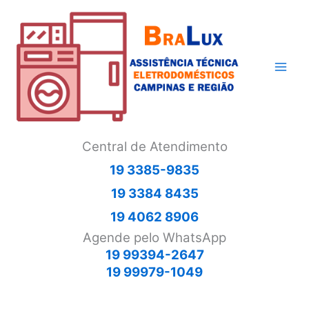
Ir
para
o
conteúdo
Central de Atendimento
19 3385-9835
19 3384 8435
19 4062 8906
Agende pelo WhatsApp
19 99394-2647
19 99979-1049