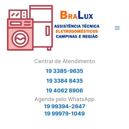
Ir
para
o
conteúdo
Central de Atendimento
19 3385-9835
19 3384 8435
19 4062 8906
Agende pelo WhatsApp
19 99394-2647
19 99979-1049