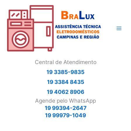
Ir
para
o
conteúdo
Central de Atendimento
19 3385-9835
19 3384 8435
19 4062 8906
Agende pelo WhatsApp
19 99394-2647
19 99979-1049