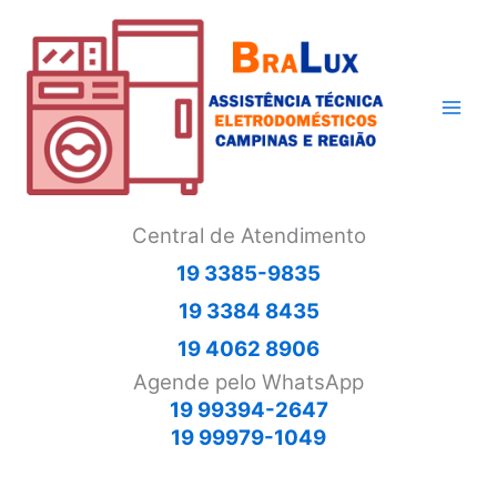
Ir
para
o
conteúdo
Central de Atendimento
19 3385-9835
19 3384 8435
19 4062 8906
Agende pelo WhatsApp
19 99394-2647
19 99979-1049