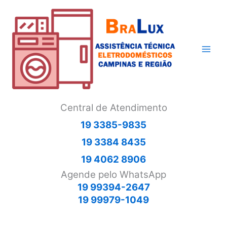
Ir
para
o
conteúdo
Central de Atendimento
19 3385-9835
19 3384 8435
19 4062 8906
Agende pelo WhatsApp
19 99394-2647
19 99979-1049