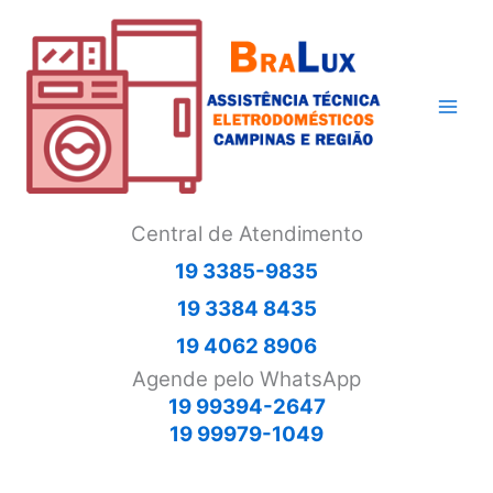
Ir
para
o
conteúdo
Central de Atendimento
19 3385-9835
19 3384 8435
19 4062 8906
Agende pelo WhatsApp
19 99394-2647
19 99979-1049