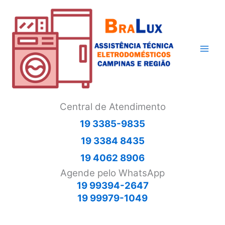
Ir
para
o
conteúdo
Central de Atendimento
19 3385-9835
19 3384 8435
19 4062 8906
Agende pelo WhatsApp
19 99394-2647
19 99979-1049