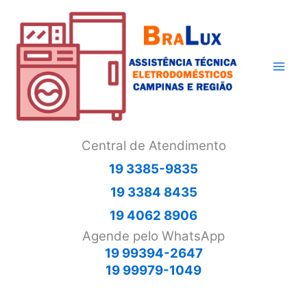
Ir
para
o
conteúdo
Central de Atendimento
19 3385-9835
19 3384 8435
19 4062 8906
Agende pelo WhatsApp
19 99394-2647
19 99979-1049