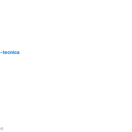
a-tecnica
os