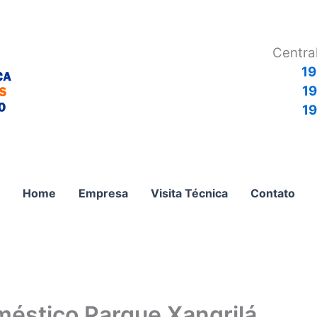
Centra
19
1
19
Home
Empresa
Visita Técnica
Contato
méstico Parque Xangrilá