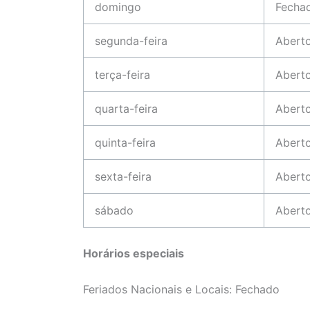
domingo
Fecha
segunda-feira
Abert
terça-feira
Abert
quarta-feira
Abert
quinta-feira
Abert
sexta-feira
Abert
sábado
Abert
Horários especiais
Feriados Nacionais e Locais: Fechado