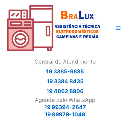
Ir
para
o
conteúdo
Central de Atendimento
19 3385-9835
19 3384 8435
19 4062 8906
Agende pelo WhatsApp
19 99394-2647
19 99979-1049