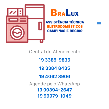
Ir
para
o
conteúdo
Central de Atendimento
19 3385-9835
19 3384 8435
19 4062 8906
Agende pelo WhatsApp
19 99394-2647
19 99979-1049