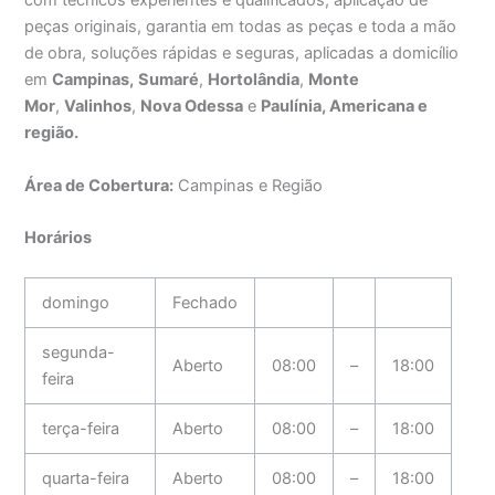
com técnicos experientes e qualificados, aplicação de
peças originais, garantia em todas as peças e toda a mão
de obra, soluções rápidas e seguras, aplicadas a domicílio
em
Campinas,
Sumaré
,
Hortolândia
,
Monte
Mor
,
Valinhos
,
Nova Odessa
e
Paulínia, Americana e
região.
Área de Cobertura:
Campinas e Região
Horários
domingo
Fechado
segunda-
Aberto
08:00
–
18:00
feira
terça-feira
Aberto
08:00
–
18:00
quarta-feira
Aberto
08:00
–
18:00