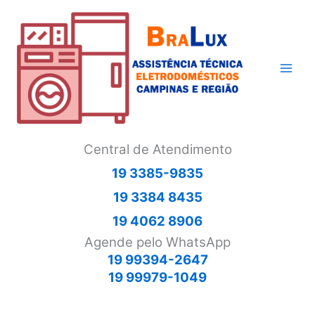
Ir
para
o
conteúdo
Central de Atendimento
19 3385-9835
19 3384 8435
19 4062 8906
Agende pelo WhatsApp
19 99394-2647
19 99979-1049