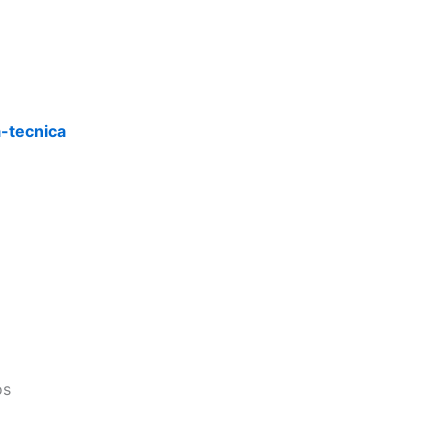
a-tecnica
os