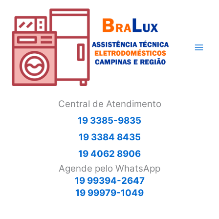
Ir
para
o
conteúdo
Central de Atendimento
19 3385-9835
19 3384 8435
19 4062 8906
Agende pelo WhatsApp
19 99394-2647
19 99979-1049