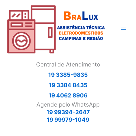
Ir
para
o
conteúdo
Central de Atendimento
19 3385-9835
19 3384 8435
19 4062 8906
Agende pelo WhatsApp
19 99394-2647
19 99979-1049