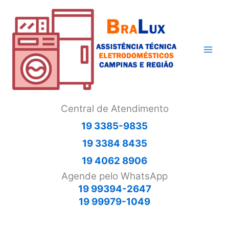
Ir
para
o
conteúdo
Central de Atendimento
19 3385-9835
19 3384 8435
19 4062 8906
Agende pelo WhatsApp
19 99394-2647
19 99979-1049