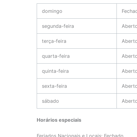
domingo
Fecha
segunda-feira
Abert
terça-feira
Abert
quarta-feira
Abert
quinta-feira
Abert
sexta-feira
Abert
sábado
Abert
Horários especiais
Feriados Nacionais e Locais: Fechado