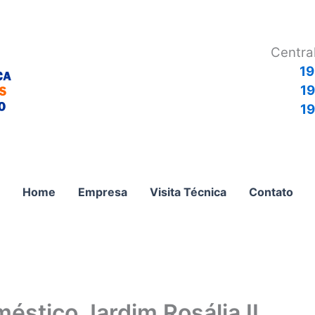
Centra
19
1
19
Home
Empresa
Visita Técnica
Contato
éstico Jardim Rosália II