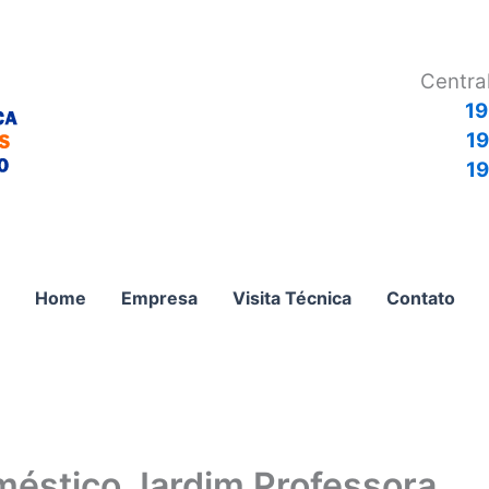
Centra
19
1
19
Home
Empresa
Visita Técnica
Contato
méstico Jardim Professora