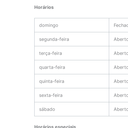
Horários
domingo
Fecha
segunda-feira
Abert
terça-feira
Abert
quarta-feira
Abert
quinta-feira
Abert
sexta-feira
Abert
sábado
Abert
Horários especiais