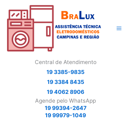
Ir
para
o
conteúdo
Central de Atendimento
19 3385-9835
19 3384 8435
19 4062 8906
Agende pelo WhatsApp
19 99394-2647
19 99979-1049