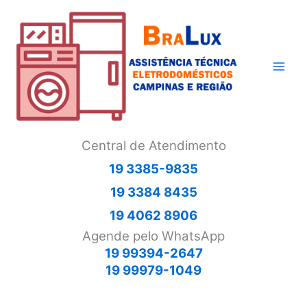
Ir
para
o
conteúdo
Central de Atendimento
19 3385-9835
19 3384 8435
19 4062 8906
Agende pelo WhatsApp
19 99394-2647
19 99979-1049