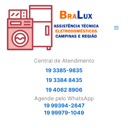
Ir
para
o
conteúdo
Central de Atendimento
19 3385-9835
19 3384 8435
19 4062 8906
Agende pelo WhatsApp
19 99394-2647
19 99979-1049