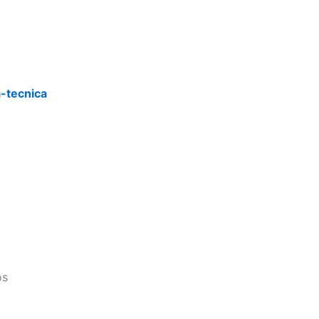
a-tecnica
os