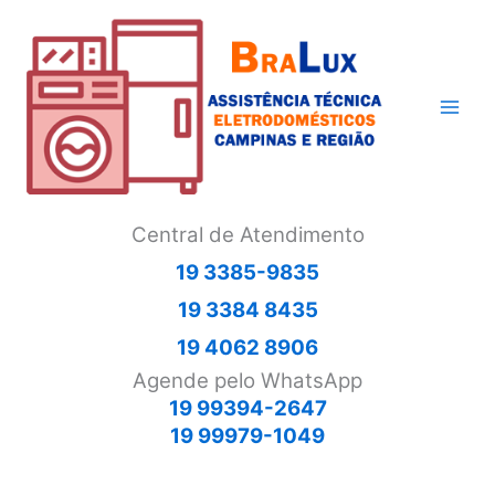
Ir
para
o
conteúdo
Central de Atendimento
19 3385-9835
19 3384 8435
19 4062 8906
Agende pelo WhatsApp
19 99394-2647
19 99979-1049