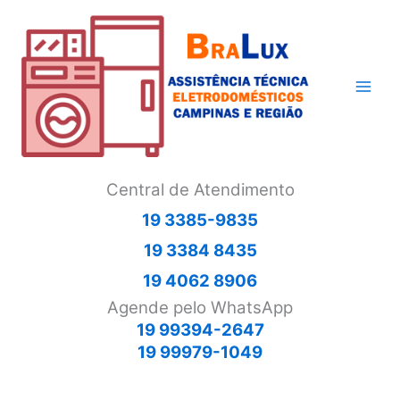
Ir
para
o
conteúdo
Central de Atendimento
19 3385-9835
19 3384 8435
19 4062 8906
Agende pelo WhatsApp
19 99394-2647
19 99979-1049