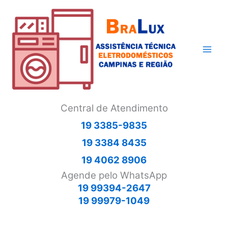
Ir
para
o
conteúdo
Central de Atendimento
19 3385-9835
19 3384 8435
19 4062 8906
Agende pelo WhatsApp
19 99394-2647
19 99979-1049