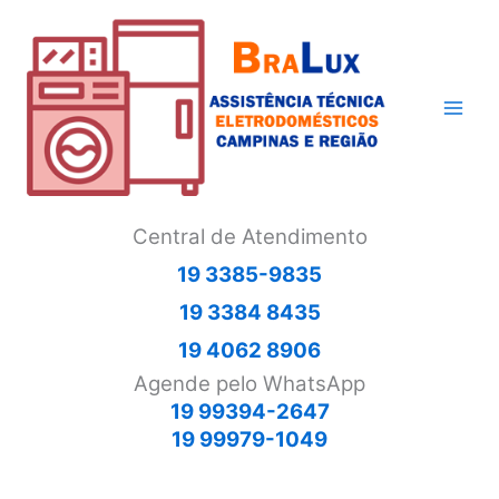
Ir
para
o
conteúdo
Central de Atendimento
19 3385-9835
19 3384 8435
19 4062 8906
Agende pelo WhatsApp
19 99394-2647
19 99979-1049