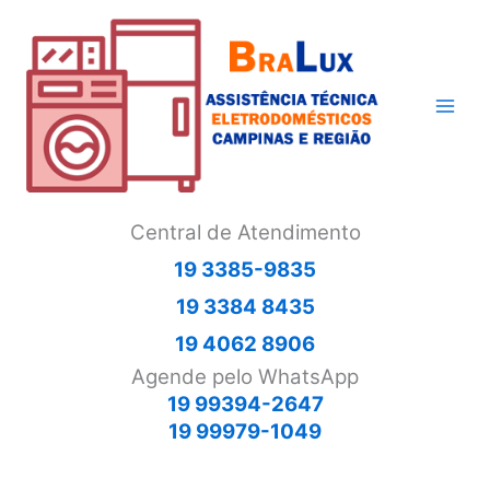
Ir
para
o
conteúdo
Central de Atendimento
19 3385-9835
19 3384 8435
19 4062 8906
Agende pelo WhatsApp
19 99394-2647
19 99979-1049